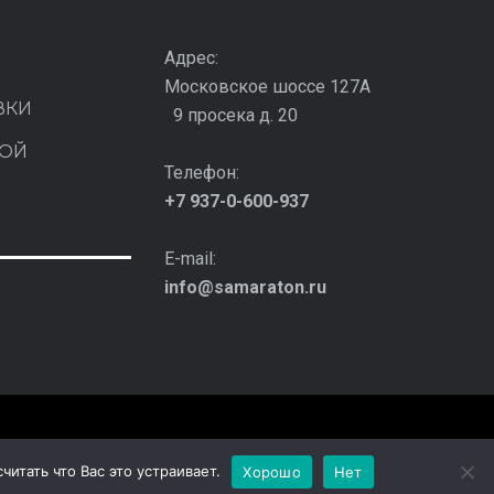
Адрес:
Московское шоссе 127А
ВКИ
9 просека д. 20
КОЙ
Телефон:
+7 937-0-600-937
Я
E-mail:
info@samaraton.ru
итать что Вас это устраивает.
Хорошо
Нет